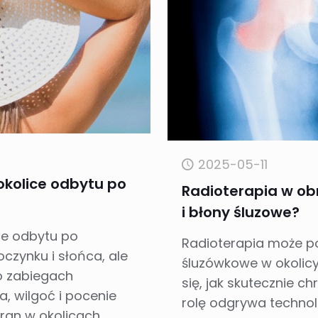
2025-05-11
 okolice odbytu po
Radioterapia w obr
i błony śluzowe?
ice odbytu po
Radioterapia może p
czynku i słońca, ale
śluzówkowe w okolicy
o zabiegach
się, jak skutecznie ch
, wilgoć i pocenie
rolę odgrywa technol
ran w okolicach