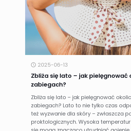
2025-06-13
Zbliża się lato – jak pielęgnować
zabiegach?
Zbliża się lato – jak pielęgnować okol
zabiegach? Lato to nie tylko czas odpo
też wyzwanie dla skóry – zwłaszcza p
proktologicznych. Wysoka temperatura
się mogą znacząco utrudniać gojenie 