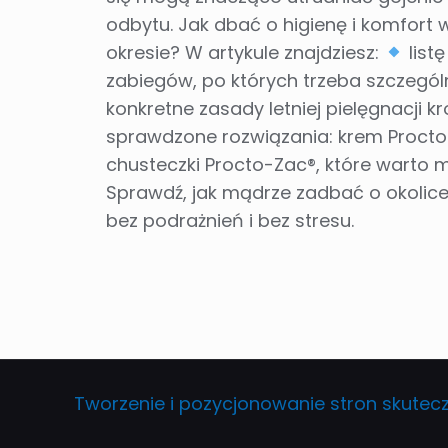
odbytu. Jak dbać o higienę i komfort
okresie? W artykule znajdziesz:
list
zabiegów, po których trzeba szczegó
konkretne zasady letniej pielęgnacji k
sprawdzone rozwiązania: krem Procto-
chusteczki Procto-Zac®, które warto m
Sprawdź, jak mądrze zadbać o okolice
bez podrażnień i bez stresu.
Tworzenie i pozycjonowanie stron skutecz