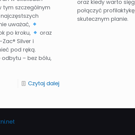
oraz kiedy warto sięg
 w tym szczególnym
połączyć profilaktykę
ę najczęstszych
skutecznym planie.
lnie uważać,
rok po kroku,
oraz
Zac® Silver i
ieć pod ręką.
 odbytu – bez bólu,
Czytaj dalej
ni.net